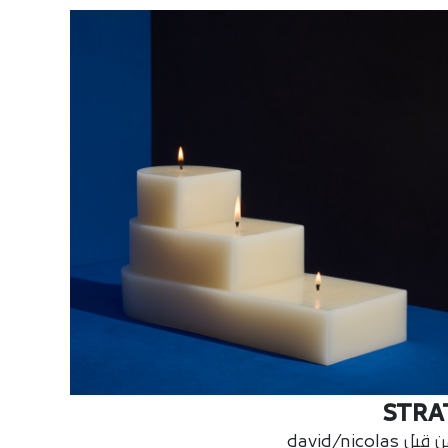
STRA
بل david/nicolas