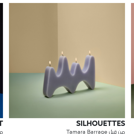
T
SILHOUETTES
من قبل Tamara Barrage
من ق