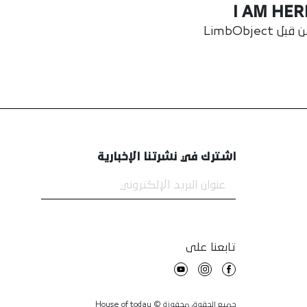
I AM HER
قبل LimbObject
اشترك في نشرتنا الإخبارية
تابعنا على
جميع الحقوق محفوزة © House of today