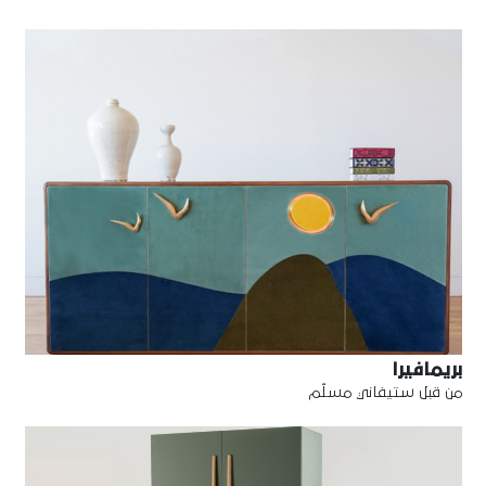
بريمافيرا
من قبل ستيفاني مسلّم