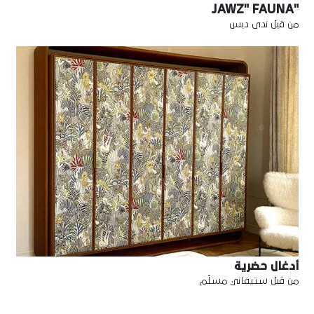
"JAWZ" FAUNA
من قبل ندى دبس
أدغال حضرية
من قبل ستيفاني مسلّم