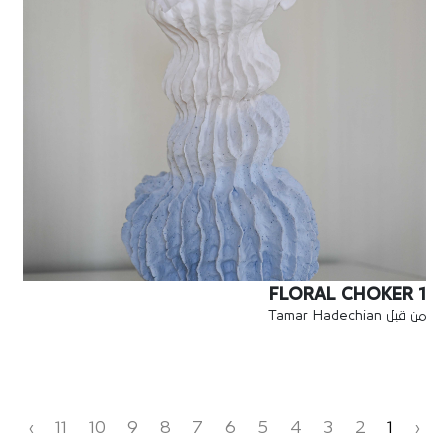
FLORAL CHOKER 1
من قبل Tamar Hadechian
›
11
10
9
8
7
6
5
4
3
2
1
‹