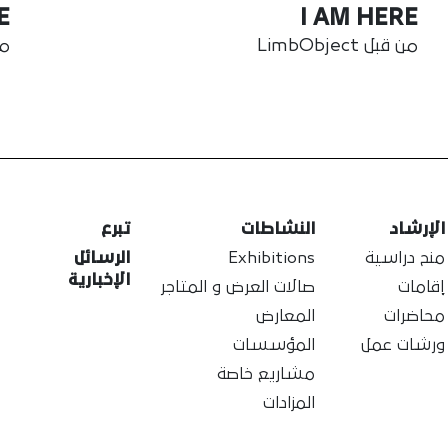
E
I AM HERE
من قبل LimbObject
من ق
الإرشاد
النشاطات
تبرع
منح دراسية
Exhibitions
الرسائل
الإخبارية
إقامات
صالات العرض و المتاجر
محاضرات
المعارض
ورشات عمل
المؤسسات
مشاريع خاصة
المزادات