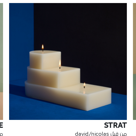
E
STRAT
من قبل david/nicolas
من 