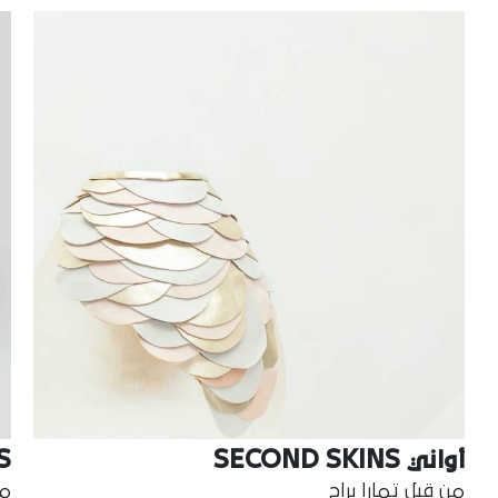
أواني SECOND SKINS
S
من قبل تمارا براج
من