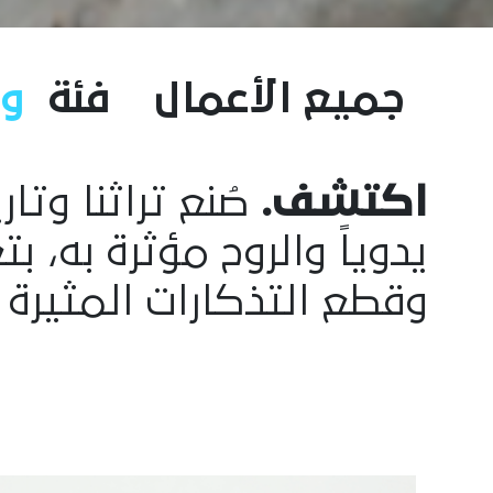
جميع الأعمال
فئة
و
اكتشف.
صُنع تراثنا وتا
يدوياً والروح مؤثرة به، 
وقطع التذكارات المثيرة 