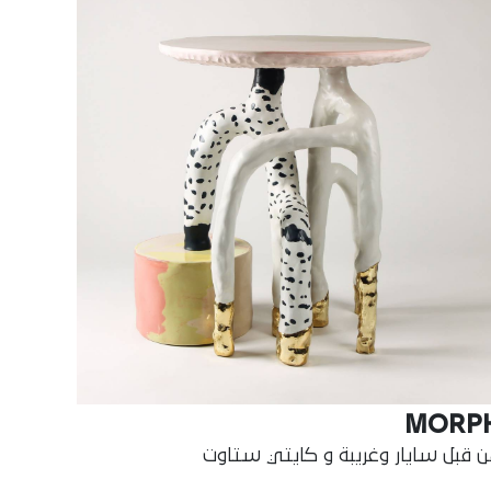
MORP
 قبل سايار وغريبة و كايتي ستاوت