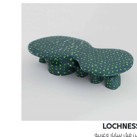
LOCHNES
 قبل سايار وغريبة