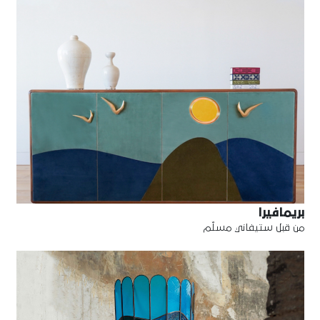
بريمافيرا
من قبل ستيفاني مسلّم