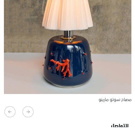
مصباح سوتو مارينو
للتواصل
Starco, Bloc B, 11th floor