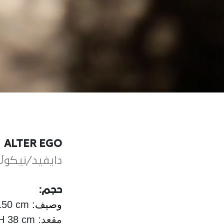
ALTER EGO
دايفيد/نيكولا
حجم:
وصيف:
150 cm
مقعد: ø 31 cm x H 38 cm