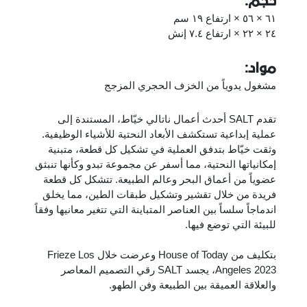
حجم:
٦١ × ٥٦ × ارتفاع ١٩ سم
٢٤ × ٢٢ × ارتفاع ٧.٤ إنش
مواد:
مشغول يدوياً من الخزف الحجري المزجج
تقدم SALT أحدث أعمال ناتالي خيّاط، المستندة إلى
عملية إبداعية تستكشف الأبعاد النحتية للأشياء الوظيفية.
وثقت خيّاط بتدفق العملية في تشكيل كل قطعة، متبنية
إمكانياتها النحتية، مما أسفر عن مجموعة تبدو وكأنها تنبثق
عضوياً من أعماق البحر وعالم الطبيعة. تتشكل كل قطعة
فريدة من خلال تقشير وتشكيل طبقات الطين، مما يخلق
اندماجاً سلساً بين العناصر المتباينة التي تتغير معانيها وفقاً
للبيئة التي توضع فيها.
بتكليف من House of Today وعرضت خلال Frieze Los
Angeles 2023، يجسد SALT رقي التصميم المعاصر
والعلاقة العميقة بين الطبيعة وفن الطهو.