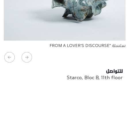
سلسلة "FROM A LOVER'S DISCOURSE
للتواصل
Starco, Bloc B, 11th floor
Beirut, Lebanon
info@house-of-today.com
© House of Today, All rights reserved.