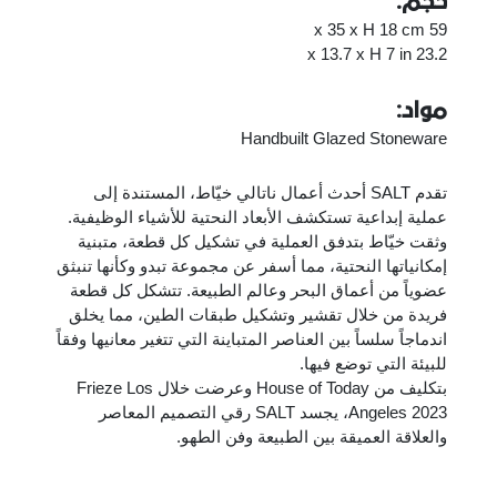
حجم:
59 x 35 x H 18 cm
23.2 x 13.7 x H 7 in
مواد:
Handbuilt Glazed Stoneware
تقدم SALT أحدث أعمال ناتالي خيّاط، المستندة إلى
عملية إبداعية تستكشف الأبعاد النحتية للأشياء الوظيفية.
وثقت خيّاط بتدفق العملية في تشكيل كل قطعة، متبنية
إمكانياتها النحتية، مما أسفر عن مجموعة تبدو وكأنها تنبثق
عضوياً من أعماق البحر وعالم الطبيعة. تتشكل كل قطعة
فريدة من خلال تقشير وتشكيل طبقات الطين، مما يخلق
اندماجاً سلساً بين العناصر المتباينة التي تتغير معانيها وفقاً
للبيئة التي توضع فيها.
بتكليف من House of Today وعرضت خلال Frieze Los
Angeles 2023، يجسد SALT رقي التصميم المعاصر
والعلاقة العميقة بين الطبيعة وفن الطهو.