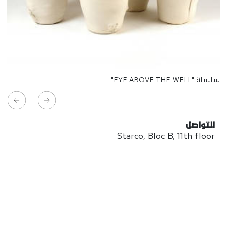
سلسلة "EYE ABOVE THE WELL"
للتواصل
Starco, Bloc B, 11th floor
Beirut, Lebanon
info@house-of-today.com
© House of Today, All rights reserved.