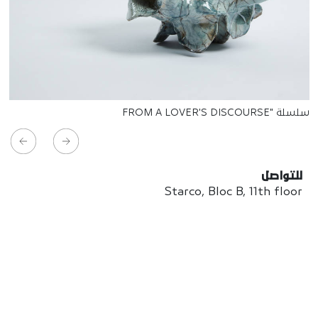
سلسلة "FROM A LOVER'S DISCOURSE
للتواصل
Starco, Bloc B, 11th floor
Beirut, Lebanon
info@house-of-today.com
© House of Today, All rights reserved.