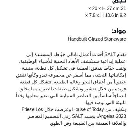
حجم:
21 x 20 x H 27 cm
8.2 x 7.8 x H 10.6 in
مواد:
Handbuilt Glazed Stoneware
تقدم SALT أحدث أعمال ناتالي خيّاط، المستندة إلى
عملية إبداعية تستكشف الأبعاد النحتية للأشياء الوظيفية.
وثقت خيّاط بتدفق العملية في تشكيل كل قطعة، متبنية
إمكانياتها النحتية، مما أسفر عن مجموعة تبدو وكأنها تنبثق
عضوياً من أعماق البحر وعالم الطبيعة. تتشكل كل قطعة
فريدة من خلال تقشير وتشكيل طبقات الطين، مما يخلق
اندماجاً سلساً بين العناصر المتباينة التي تتغير معانيها وفقاً
للبيئة التي توضع فيها.
بتكليف من House of Today وعرضت خلال Frieze Los
Angeles 2023، يجسد SALT رقي التصميم المعاصر
والعلاقة العميقة بين الطبيعة وفن الطهو.