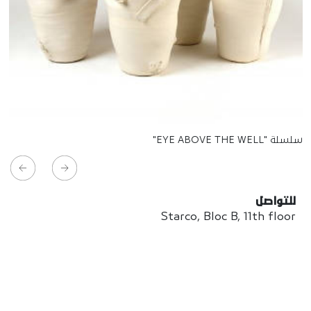
سلسلة "EYE ABOVE THE WELL"
للتواصل
Starco, Bloc B, 11th floor
Beirut, Lebanon
info@house-of-today.com
© House of Today, All rights reserved.