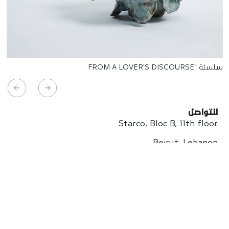
سلسلة "FROM A LOVER'S DISCOURSE
للتواصل
Starco, Bloc B, 11th floor
Beirut, Lebanon
info@house-of-today.com
© House of Today, All rights reserved.