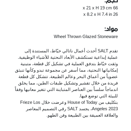
حجم:
66 x 21 x H 19 cm
26 x 8.2 x H 7.4 in
مواد:
Wheel Thrown Glazed Stoneware
تقدم SALT أحدث أعمال ناتالي خيّاط، المستندة إلى
عملية إبداعية تستكشف الأبعاد النحتية للأشياء الوظيفية.
وثقت خيّاط بتدفق العملية في تشكيل كل قطعة، متبنية
إمكانياتها النحتية، مما أسفر عن مجموعة تبدو وكأنها تنبثق
عضوياً من أعماق البحر وعالم الطبيعة. تتشكل كل قطعة
فريدة من خلال تقشير وتشكيل طبقات الطين، مما يخلق
اندماجاً سلساً بين العناصر المتباينة التي تتغير معانيها وفقاً
للبيئة التي توضع فيها.
بتكليف من House of Today وعرضت خلال Frieze Los
Angeles 2023، يجسد SALT رقي التصميم المعاصر
والعلاقة العميقة بين الطبيعة وفن الطهو.