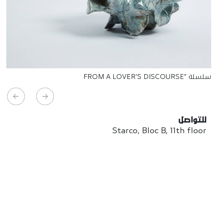
سلسلة "FROM A LOVER'S DISCOURSE
للتواصل
Starco, Bloc B, 11th floor
Beirut, Lebanon
info@house-of-today.com
© House of Today, All rights reserved.