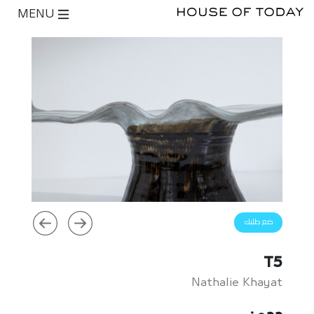
MENU
ضع طلبك
T5
Nathalie Khayat