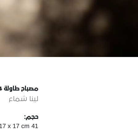
مصباح طاولة 04
لينا شماع
حجم:
41 x 17 x 17 cm