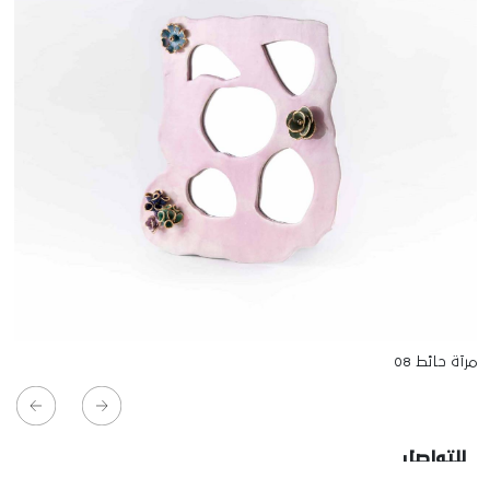
مرآة حائط 08
للتواصل
Starco, Bloc B, 11th floor