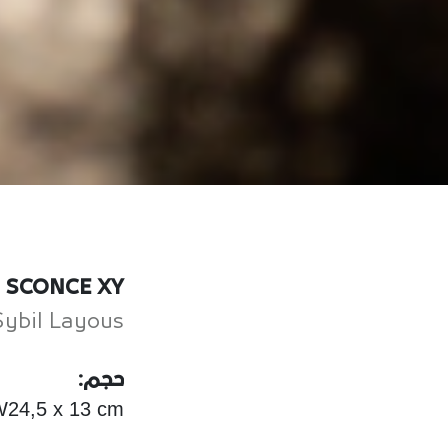
SCONCE XY
Sybil Layous
حجم:
W24,5 x 13 cm