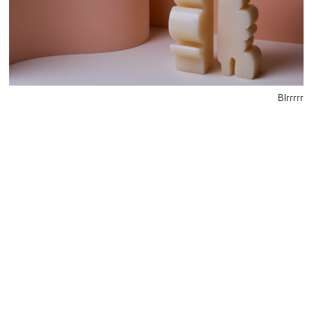
Blrrrrr
للتواصل
Starco, Bloc B, 11th floor
Beirut, Lebanon
info@house-of-today.com
© House of Today, All rights reserved.