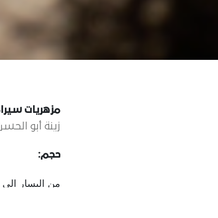
مزهريات سيرام
زينة أبو الحسن
حجم:
من اليسار الى ا
7.5 × 5 × 5 سم
4 × 4 × 4 سم