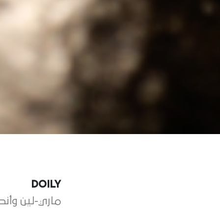
DOILY
ماري-لين وأن