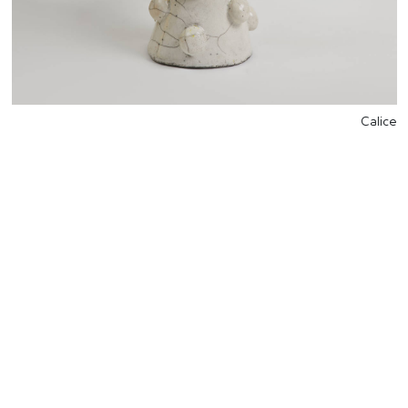
Calice
للتواصل
Starco, Bloc B, 11th floor
Beirut, Lebanon
info@house-of-today.com
© House of Today, All rights reserved.