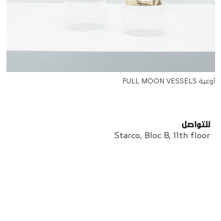
أوعية FULL MOON VESSELS
للتواصل
Starco, Bloc B, 11th floor
Beirut, Lebanon
info@house-of-today.com
© House of Today, All rights reserved.