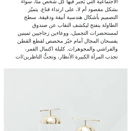
الاجتماعية التي يُجبر فيها كل شخص منّا، سواء
بشكل مقصود أم لا، على ارتداء قناع. يتميّز
التصميم بأشكال هندسية أنيقة ودقيقة. سطح
الطاولة ينفتح ليكشف النقاب عن صندوق
لمستحضرات التجميل، ووعاءين زجاجيين ثمينين
يفسحان المجال أمام حيّز مخصص لقطع القطن
والفراشي والمجوهرات. كليلة اكتمال القمر،
تجذب المرآة الكبيرة الأنظار، وتحثُّ الناظرين/ات
على إلقاء نظرة على انعكاسهم/نّ عليها وهناك،
تبدأ عملية التحول... استعدوا/ن لليلة اكتمال القمر!