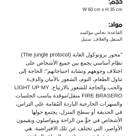
حجم:
W 60 cm x H 35 cm
مواد:
القاعدة: نحاس مؤكسد
المنقل والغلاف: ستيل
"محور بروتوكول الغابة (The jungle protocol)
نظام أساسي يجمع بين جميع الأشخاص على
اختلاف وجوههم وتشابه احتياجاتهم": الحاجة إلى
تناول الطعام، النوم، الشعور بالأمان والدفء
والحب والحاجة للشعور بالارتياح. LIGHT UP MY
FIRE BRASERO منقل/موقدة يناسب الجلسات
والسهرات الخارجية الباردة المُقامة على التراس،
في الحديقة أو سطح المنزل، يجتمع حولها
الأشخاص في جوٍّ من الراحة ويتواصلون ويقيمون
الأواصر، التي تختلف عن تلك الافتراضية. هي