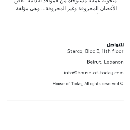
منحوتة عملية مستوحاة من المواقد البدائية: بعض
الأغصان المحروقة وغير المحروقة... وهي مؤلفة
من ثلاثة أجزاء: القاعدة، الموقدة والغلاف لاحتواء
الفحم. ويُمكن أن تتحوّل الموقدة المصنوعة من
الستيل إلى حوض مياه للأزهار في الصيف.
للتواصل
Starco, Bloc B, 11th floor
Beirut, Lebanon
info@house-of-today.com
© House of Today, All rights reserved.