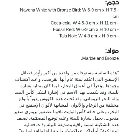
حجم:
- Navona White with Bronze Bird: W 6-9 cm x H 7.5
cm
- Coca-cola: W 4.5-8 cm x H 11 cm
- Fossil Red: W 6-9 cm x H 10 cm
- Tala Noir: W 4-8 cm x H 9 cm
مواد:
Marble and Bronze.
"هذه السلسة مستوحاة من واحدة من أكبر وأندر فصائل
الإسفنج التي اعتُقد لمئة عام أنها انقرضت، وأُعيد اكتشاف
وجودها مؤخراً في أعماق البحار، فيما كان بمثابة بشارة
للبيئة، وقد سُميت بهذا الاسم في إشارة لشكل كأس النبيذ
وإله البحر الروماني. وقد نُحتت هذه الكؤوس يدوياً بأنواع
مختلفة من الرخام والألوان المشابهة لألوان الإسفنج في
البحر، وعلى حافة كأس الوايت نافونا عصفور برونزي صغير
منحوت، يحمل بشارة للبيئة وعليه توقيع المصمّمة. تضيف
هذه التشكيلة لمسة راقية وصديقة للبيئة وذات فعالية
لمنزلكم/نّ أو أماكن عملكم/نّ، مانحة إياها طاقة إيجابية".