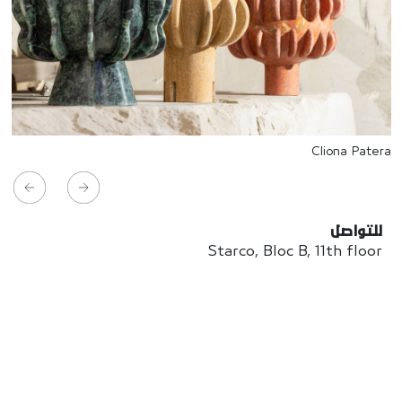
Cliona Patera
للتواصل
Starco, Bloc B, 11th floor
Beirut, Lebanon
info@house-of-today.com
© House of Today, All rights reserved.