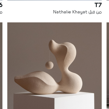
6
T7
من قبل Nathalie Khayat
من ق