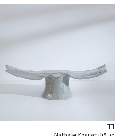
T1
من قبل Nathalie Khayat