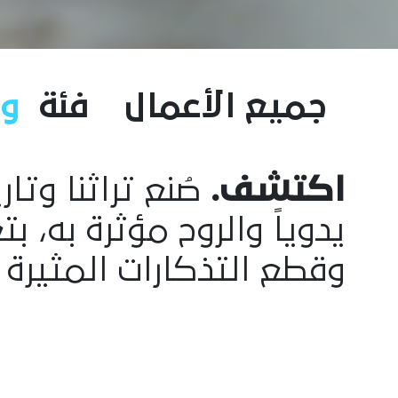
جميع الأعمال
فئة
و
اكتشف.
صُنع تراثنا وتا
يدوياً والروح مؤثرة به، 
وقطع التذكارات المثيرة 