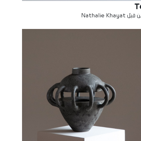
T
بل Nathalie Khayat