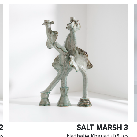
2
SALT MARSH 3
من قبل Nathalie Khayat
من ق