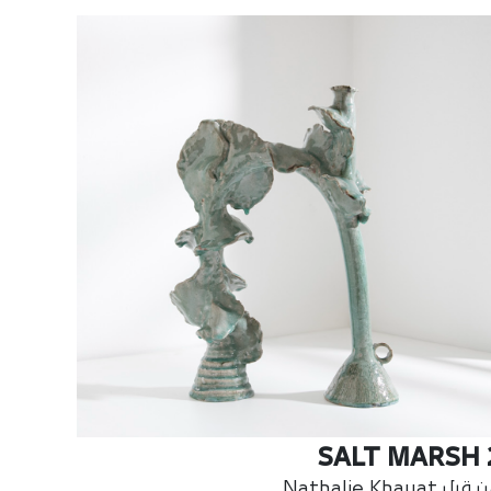
SALT MARSH 
بل Nathalie Khayat