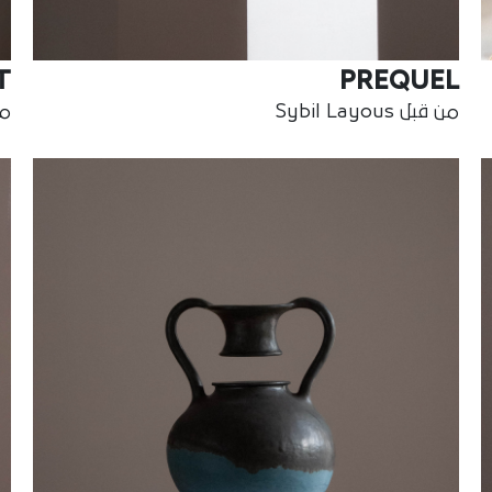
T
PREQUEL
من قبل Sybil Layous
من ق