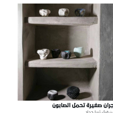
جران صغيرة تحمل الصابون
 قبل ثريا حداد