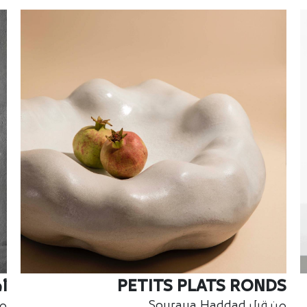
PETITS PLATS RONDS
أ
من قبل Souraya Haddad
من