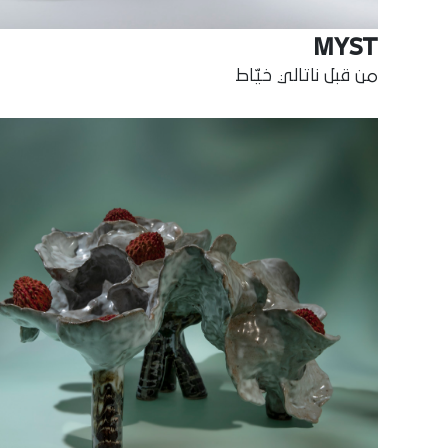
MYST
من قبل ناتالي خيّاط