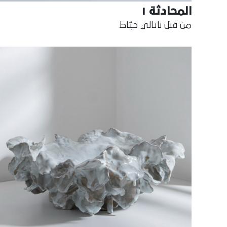
المحادثة ١
من قبل ناتالي خيّاط