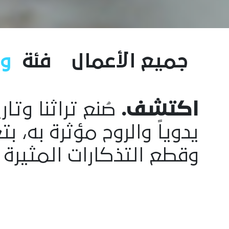
جميع الأعمال
فئة
و
اكتشف.
صُنع تراثنا وتا
يدوياً والروح مؤثرة به، 
وقطع التذكارات المثيرة 