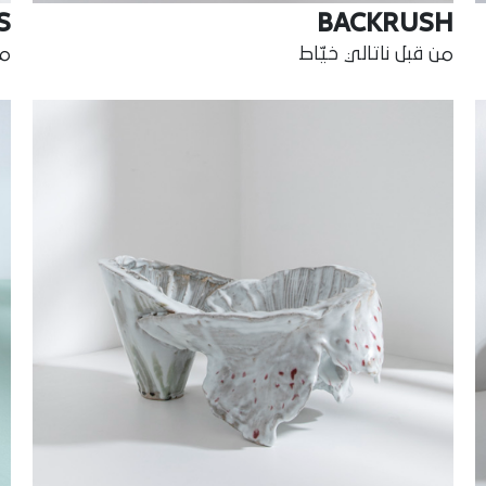
S
BACKRUSH
من قبل ناتالي خيّاط
من