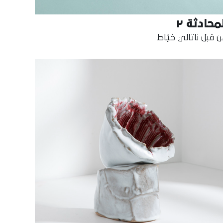
محادثة ٢
 قبل ناتالي خيّاط