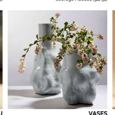
U
VASES